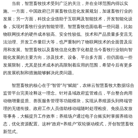
当前，智慧畜牧技术受到广泛的关注，并在全球范围内得以实
施。一方面，中国政府已开展畜牧信息化发展规划，加速畜牧行业的
发展；另一方面，科技企业借助于互联网及智能技术，开发智能化设
备，实现对畜牧行业的智能管理。智慧畜牧也面临着一些问题，比如
物联网技术的硬件成本较高、安全性较低、技术和产品质量多变且无
法治理、开发工作量巨大等，也严重制约了物联网技术的全面普及应
用和发展。智慧畜牧以及畜牧信息化数字化都是当今畜牧行业朝向智
能化发展的主要方向，涉及技术、设备、平台多方面，但仍面临一些
发展限制，尤其是技术成本的高限制着应用的范围，希望今后有更多
的发展机制和措施能够解决此类问题。
智慧畜牧的核心在于“智管”与“赋能”，农林云智慧畜牧大数据综合
监管平台完美诠释这一理念。针对县域政府监管难点，平台整合肉用
动物增量提质、兽医服务管理等功能模块，实现从养殖源头到终端管
理的无缝衔接。政府工作人员借助移动端随时处理检疫、免疫品发放
等事务，大幅提升工作效率；养殖场户通过电子台账实时掌握养殖动
态，优化资源配置。这种“政府+养殖户”双轮驱动模式，开创智慧畜牧
新范式。