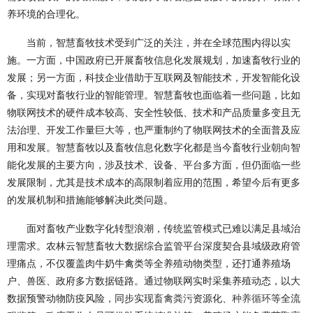
养环境的合理化。
当前，智慧畜牧技术受到广泛的关注，并在全球范围内得以实
施。一方面，中国政府已开展畜牧信息化发展规划，加速畜牧行业的
发展；另一方面，科技企业借助于互联网及智能技术，开发智能化设
备，实现对畜牧行业的智能管理。智慧畜牧也面临着一些问题，比如
物联网技术的硬件成本较高、安全性较低、技术和产品质量多变且无
法治理、开发工作量巨大等，也严重制约了物联网技术的全面普及应
用和发展。智慧畜牧以及畜牧信息化数字化都是当今畜牧行业朝向智
能化发展的主要方向，涉及技术、设备、平台多方面，但仍面临一些
发展限制，尤其是技术成本的高限制着应用的范围，希望今后有更多
的发展机制和措施能够解决此类问题。
面对畜牧产业数字化转型浪潮，传统监管模式已难以满足县域治
理需求。农林云智慧畜牧大数据综合监管平台深度契合县域级政府管
理痛点，不仅覆盖肉牛奶牛禽类等全养殖动物类型，还打通养殖场
户、兽医、政府多方数据链路。通过物联网实时采集养殖动态，以大
数据预警动物防疫风险，同步实现
畜禽粪污
资源化、
种养循环
等全流