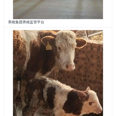
养殖集团养殖监管平台