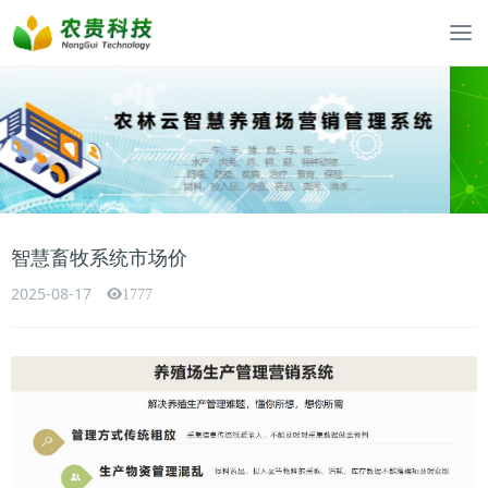
智慧畜牧系统市场价
2025-08-17
1777