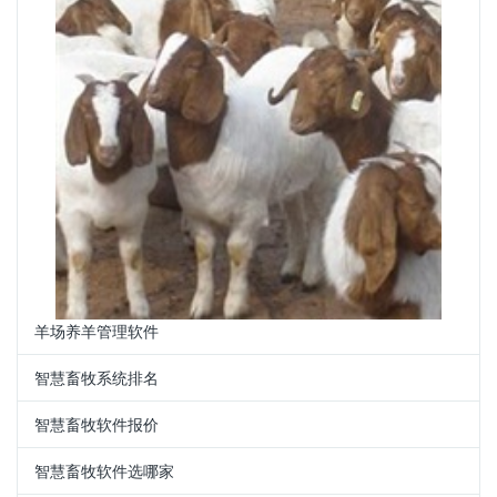
羊场养羊管理软件
智慧畜牧系统排名
智慧畜牧软件报价
智慧畜牧软件选哪家