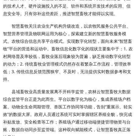
的技术人才、硬件设施投入的不足、软件和系统开发技术的应用、信
息安全等。只有弥补这些差距，推进智慧畜牧才能得以实现。
智慧畜牧关注农业生产机构升级改造，以农牧民服务公共平台、
智慧营养管理及物联网运用为核心，探索建立新的智慧畜牧服务模
式、农牧综合信息共享平台模式。实现数字化转型，面向未来“智慧畜
牧”平台的营造和运动中。畜牧信息化数字化的现状主要集中于：1. 农
村网络普及率较低，畜牧业落后现象较为普遍，缺乏推动数字化转型
的动力；2. 传统畜牧业管理模式仍然存在着繁杂工作流程，管理效率
低；3. 传统信息反馈范围狭窄、不及时，无法提供实时数据参考和支
持。
县域畜牧业高质量发展离不开科学监管，农林云智慧畜牧大数据
综合监管平台正是为此而生。平台以数字化为核心，集成养殖场户档
案、动物全生命周期管理、兽医工作协同等功能，告别“重展示、轻实
效”的数据大屏。政府人员通过系统可实时掌握辖区养殖全貌，快完成
补贴发放、安全检查等工作；养殖场户通过移动端便捷管理物资与台
账，数据自动同步至监管端。这种双向赋能模式，让智慧畜牧真正落