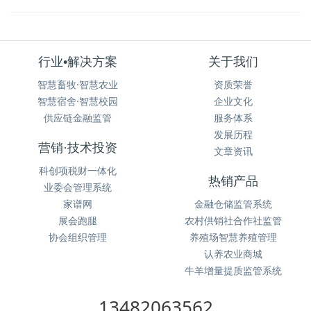
行业•解决方案
关于我们
智慧畜牧·智慧农业
资质荣誉
智慧宿舍·智慧校园
企业文化
供应链金融监管
服务体系
发展历程
营销·技术投资
文章资讯
科创项税财一体化
热销产品
业委会管理系统
家谱网
金融仓储监管系统
展会跑腿
农村供销社合作社监管
协会组织管理
养殖场智慧养殖管理
认养农业商城
牛羊增量提质监管系统
13482063562