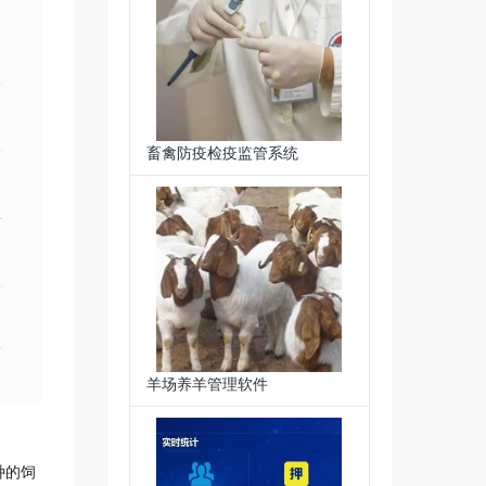
畜禽防疫检疫监管系统
羊场养羊管理软件
种的饲