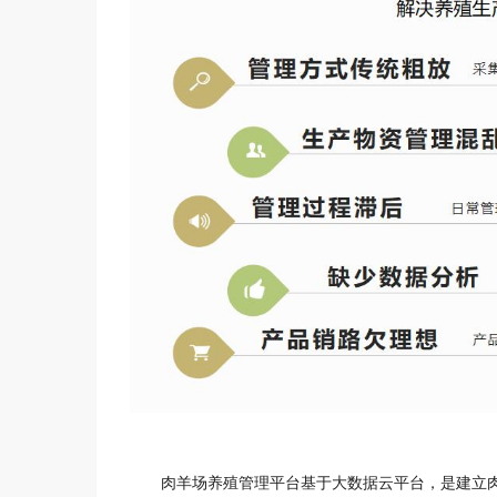
肉羊场养殖管理平台基于大数据云平台，是建立肉