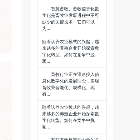
智慧畜牧、畜牧信息化数
字化是畜牧业发展进程中不可
缺少的关键技术，它们可以
为...
随着认养农业模式的兴起，越
来越多的养殖企业开始探索数
字化转型。如何在竞争中脱
颖...
畜牧行业正在迅速投入信
息化数字化的发展理念，实现
畜牧业智能化、规模化。现
有...
随着认养农业模式的兴起，越
来越多的养殖企业开始探索数
字化转型。如何在竞争中脱
颖...
智慧畜牧是智能农业的关