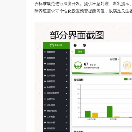
养标准规范进行深度开发。提供应急处理、断乳提示
际养殖需求可个性化设置预警提醒阈值，以满足关注