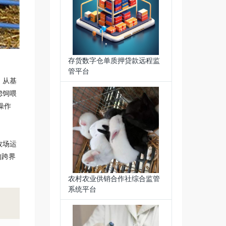
存货数字仓单质押贷款远程监
管平台
。从基
虑饲喂
操作
牧场运
的跨界
农村农业供销合作社综合监管
系统平台