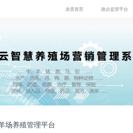
农贵首页
政企监管平台
羊场养殖管理平台